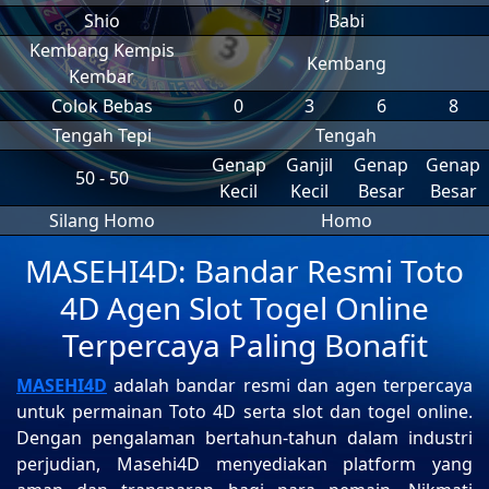
Shio
Babi
Kembang Kempis
Kembang
Kembar
Colok Bebas
0
3
6
8
Tengah Tepi
Tengah
Genap
Ganjil
Genap
Genap
50 - 50
Kecil
Kecil
Besar
Besar
Silang Homo
Homo
MASEHI4D: Bandar Resmi Toto
4D Agen Slot Togel Online
Terpercaya Paling Bonafit
MASEHI4D
adalah bandar resmi dan agen terpercaya
untuk permainan Toto 4D serta slot dan togel online.
Dengan pengalaman bertahun-tahun dalam industri
perjudian, Masehi4D menyediakan platform yang