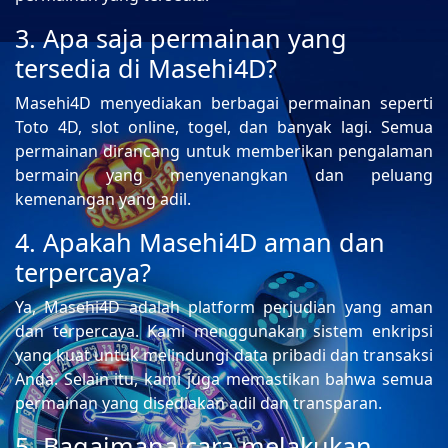
3. Apa saja permainan yang
tersedia di Masehi4D?
Masehi4D menyediakan berbagai permainan seperti
Toto 4D, slot online, togel, dan banyak lagi. Semua
permainan dirancang untuk memberikan pengalaman
bermain yang menyenangkan dan peluang
kemenangan yang adil.
4. Apakah Masehi4D aman dan
terpercaya?
Ya, Masehi4D adalah platform perjudian yang aman
dan terpercaya. Kami menggunakan sistem enkripsi
yang kuat untuk melindungi data pribadi dan transaksi
Anda. Selain itu, kami juga memastikan bahwa semua
permainan yang disediakan adil dan transparan.
5. Bagaimana cara melakukan