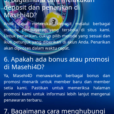
deposit dan penarikan di
Masehi4D?
Anda dapat melakukan deposit melalui berbagai
metode pembayaran yang tersedia di situs kami.
Untuk penarikan, cukup pilih metode yang sesuai dan
ikuti petunjuk yang diberikan di akun Anda. Penarikan
akan diproses dalam waktu cepat.
6. Apakah ada bonus atau promosi
di Masehi4D?
Ya, Masehi4D menawarkan berbagai bonus dan
promosi menarik untuk member baru dan member
setia kami. Pastikan untuk memeriksa halaman
promosi kami untuk informasi lebih lanjut mengenai
penawaran terbaru.
7. Bagaimana cara menghubungi