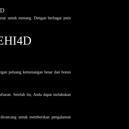
4D
esar untuk menang. Dengan berbagai jenis
SEHI4D
engan peluang kemenangan besar dan bonus
ftaran. Setelah itu, Anda dapat melakukan
n dirancang untuk memberikan pengalaman