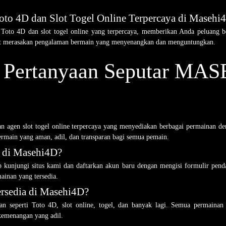
oto 4D dan Slot Togel Online Terpercaya di Masehi
oto 4D dan slot togel online yang terpercaya, memberikan Anda peluang b
at merasakan pengalaman bermain yang menyenangkan dan menguntungkan.
 Pertanyaan Seputar MA
n agen slot togel online terpercaya yang menyediakan berbagai permainan d
main yang aman, adil, dan transparan bagi semua pemain.
g di Masehi4D?
unjungi situs kami dan daftarkan akun baru dengan mengisi formulir penda
ainan yang tersedia.
ersedia di Masehi4D?
n seperti Toto 4D, slot online, togel, dan banyak lagi. Semua permaina
emenangan yang adil.