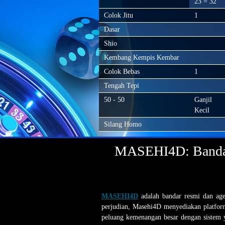
23 = 32
Colok Jitu
1
Dasar
Shio
Kembang Kempis Kembar
Colok Bebas
1
Tengah Tepi
50 - 50
Ganjil
Kecil
Silang Homo
MASEHI4D: Bandar 
MASEHI4D
adalah bandar resmi dan age
perjudian, Masehi4D menyediakan platform
peluang kemenangan besar dengan sistem 