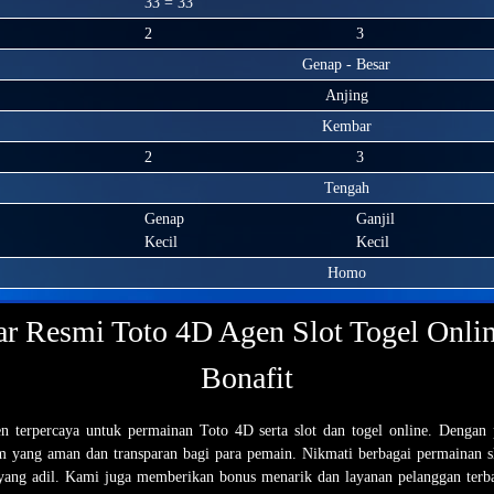
33 = 33
2
3
Genap - Besar
Anjing
Kembar
2
3
Tengah
Genap
Ganjil
Kecil
Kecil
Homo
Resmi Toto 4D Agen Slot Togel Online
Bonafit
n terpercaya untuk permainan Toto 4D serta slot dan togel online. Dengan 
 yang aman dan transparan bagi para pemain. Nikmati berbagai permainan slot
yang adil. Kami juga memberikan bonus menarik dan layanan pelanggan ter