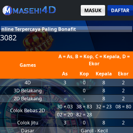
MASUK
DAFTAR
e Terpercaya Paling Bonafit
3082
A = As, B = Kop, C = Kepala, D =
Ekor
Games
As
Kop
Kepala
Ekor
4D
3
0
8
2
3D Belakang
-
0
8
2
2D Belakang
-
-
8
2
30 = 03
38 = 83
32 = 23
08 = 80
Colok Bebas 2D
02 = 20
82 = 28
Colok Jitu
3
0
8
2
Dasar
Ganjil - Kecil