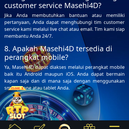
customer service Masehi4D?
Jika Anda membutuhkan bantuan atau memiliki
pertanyaan, Anda dapat menghubungi tim customer
service kami melalui live chat atau email. Tim kami siap
membantu Anda 24/7.
8. Apakah Masehi4D tersedia di
perangkat mobile?
Ya, Masehi4D dapat diakses melalui perangkat mobile
baik itu Android maupun iOS. Anda dapat bermain
kapan saja dan di mana saja dengan menggunakan
smartphone atau tablet Anda.