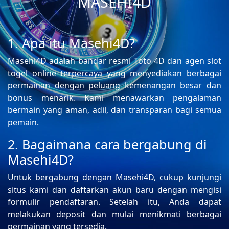
MASEHI4D
1. Apa itu Masehi4D?
Masehi4D adalah bandar resmi Toto 4D dan agen slot
togel online terpercaya yang menyediakan berbagai
permainan dengan peluang kemenangan besar dan
bonus menarik. Kami menawarkan pengalaman
bermain yang aman, adil, dan transparan bagi semua
pemain.
2. Bagaimana cara bergabung di
Masehi4D?
Untuk bergabung dengan Masehi4D, cukup kunjungi
situs kami dan daftarkan akun baru dengan mengisi
formulir pendaftaran. Setelah itu, Anda dapat
melakukan deposit dan mulai menikmati berbagai
permainan yang tersedia.