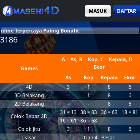
MASUK
DAFTAR
 Terpercaya Paling Bonafit
3186
A = As, B = Kop, C = Kepala, D =
Ekor
Games
As
Kop
Kepala
Ekor
4D
3
1
8
6
3D Belakang
-
1
8
6
2D Belakang
-
-
8
6
31 = 13
38 = 83
36 = 63
18 = 81
Colok Bebas 2D
16 = 61
86 = 68
Colok Jitu
3
1
8
6
Dasar
Ganjil - Besar