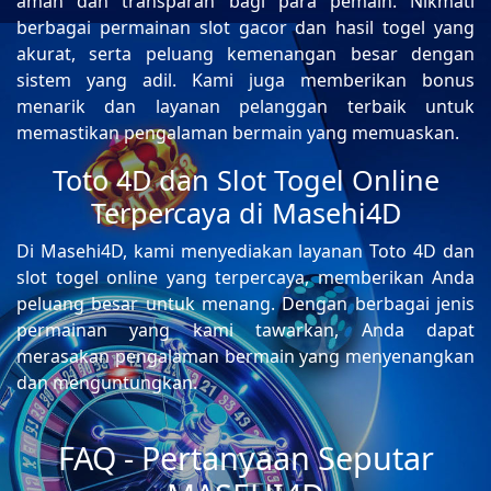
aman dan transparan bagi para pemain. Nikmati
berbagai permainan slot gacor dan hasil togel yang
akurat, serta peluang kemenangan besar dengan
sistem yang adil. Kami juga memberikan bonus
menarik dan layanan pelanggan terbaik untuk
memastikan pengalaman bermain yang memuaskan.
Toto 4D dan Slot Togel Online
Terpercaya di Masehi4D
Di Masehi4D, kami menyediakan layanan Toto 4D dan
slot togel online yang terpercaya, memberikan Anda
peluang besar untuk menang. Dengan berbagai jenis
permainan yang kami tawarkan, Anda dapat
merasakan pengalaman bermain yang menyenangkan
dan menguntungkan.
FAQ - Pertanyaan Seputar