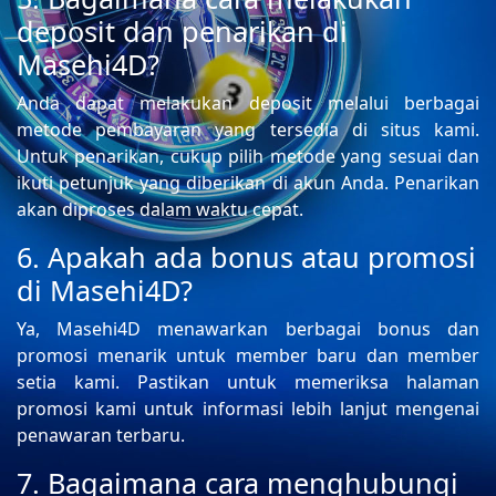
deposit dan penarikan di
Masehi4D?
Anda dapat melakukan deposit melalui berbagai
metode pembayaran yang tersedia di situs kami.
Untuk penarikan, cukup pilih metode yang sesuai dan
ikuti petunjuk yang diberikan di akun Anda. Penarikan
akan diproses dalam waktu cepat.
6. Apakah ada bonus atau promosi
di Masehi4D?
Ya, Masehi4D menawarkan berbagai bonus dan
promosi menarik untuk member baru dan member
setia kami. Pastikan untuk memeriksa halaman
promosi kami untuk informasi lebih lanjut mengenai
penawaran terbaru.
7. Bagaimana cara menghubungi