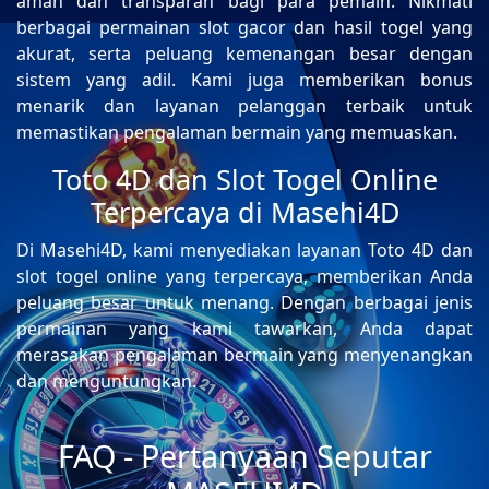
aman dan transparan bagi para pemain. Nikmati
berbagai permainan slot gacor dan hasil togel yang
akurat, serta peluang kemenangan besar dengan
sistem yang adil. Kami juga memberikan bonus
menarik dan layanan pelanggan terbaik untuk
memastikan pengalaman bermain yang memuaskan.
Toto 4D dan Slot Togel Online
Terpercaya di Masehi4D
Di Masehi4D, kami menyediakan layanan Toto 4D dan
slot togel online yang terpercaya, memberikan Anda
peluang besar untuk menang. Dengan berbagai jenis
permainan yang kami tawarkan, Anda dapat
merasakan pengalaman bermain yang menyenangkan
dan menguntungkan.
FAQ - Pertanyaan Seputar