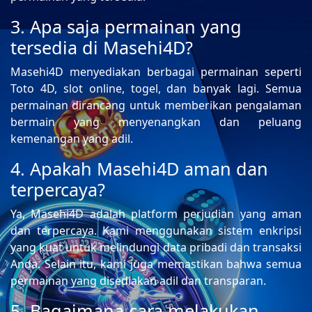
3. Apa saja permainan yang
tersedia di Masehi4D?
Masehi4D menyediakan berbagai permainan seperti
Toto 4D, slot online, togel, dan banyak lagi. Semua
permainan dirancang untuk memberikan pengalaman
bermain yang menyenangkan dan peluang
kemenangan yang adil.
4. Apakah Masehi4D aman dan
terpercaya?
Ya, Masehi4D adalah platform perjudian yang aman
dan terpercaya. Kami menggunakan sistem enkripsi
yang kuat untuk melindungi data pribadi dan transaksi
Anda. Selain itu, kami juga memastikan bahwa semua
permainan yang disediakan adil dan transparan.
5. Bagaimana cara melakukan