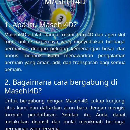
MASEHI4D
1. Apa itu Masehi4D?
Masehi4D adalah bandar resmi Toto 4D dan agen slot
togel online terpercaya yang menyediakan berbagai
permainan dengan peluang kemenangan besar dan
bonus menarik. Kami menawarkan pengalaman
bermain yang aman, adil, dan transparan bagi semua
pemain.
2. Bagaimana cara bergabung di
Masehi4D?
Untuk bergabung dengan Masehi4D, cukup kunjungi
situs kami dan daftarkan akun baru dengan mengisi
formulir pendaftaran. Setelah itu, Anda dapat
melakukan deposit dan mulai menikmati berbagai
permainan yang tersedia.