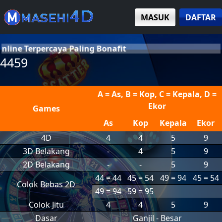
MASUK
DAFTAR
 Terpercaya Paling Bonafit
4459
A = As, B = Kop, C = Kepala, D =
Ekor
Games
As
Kop
Kepala
Ekor
4D
4
4
5
9
3D Belakang
-
4
5
9
2D Belakang
-
-
5
9
44 = 44
45 = 54
49 = 94
45 = 54
Colok Bebas 2D
49 = 94
59 = 95
Colok Jitu
4
4
5
9
Dasar
Ganjil - Besar