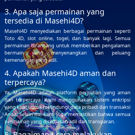
3. Apa saja permainan yang
tersedia di Masehi4D?
Masehi4D menyediakan berbagai permainan seperti
Toto 4D, slot online, togel, dan banyak lagi. Semua
permainan dirancang untuk memberikan pengalaman
bermain yang menyenangkan dan peluang
kemenangan yang adil.
4. Apakah Masehi4D aman dan
terpercaya?
Ya, Masehi4D adalah platform perjudian yang aman
dan terpercaya. Kami menggunakan sistem enkripsi
yang kuat untuk melindungi data pribadi dan transaksi
Anda. Selain itu, kami juga memastikan bahwa semua
permainan yang disediakan adil dan transparan.
5. Bagaimana cara melakukan