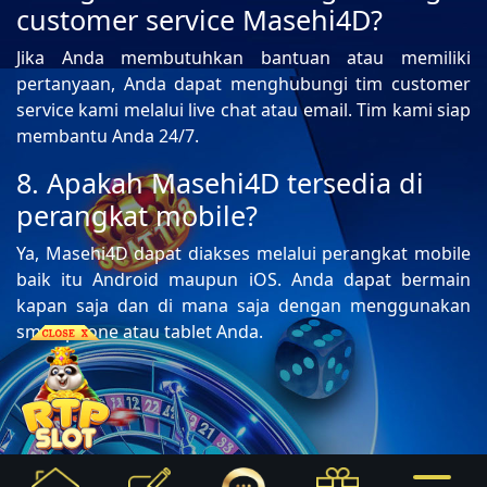
customer service Masehi4D?
Jika Anda membutuhkan bantuan atau memiliki
pertanyaan, Anda dapat menghubungi tim customer
service kami melalui live chat atau email. Tim kami siap
membantu Anda 24/7.
8. Apakah Masehi4D tersedia di
perangkat mobile?
Ya, Masehi4D dapat diakses melalui perangkat mobile
baik itu Android maupun iOS. Anda dapat bermain
kapan saja dan di mana saja dengan menggunakan
smartphone atau tablet Anda.