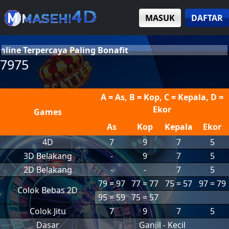
MASUK
DAFTAR
 Terpercaya Paling Bonafit
7975
A = As, B = Kop, C = Kepala, D =
Ekor
Games
As
Kop
Kepala
Ekor
4D
7
9
7
5
3D Belakang
-
9
7
5
2D Belakang
-
-
7
5
79 = 97
77 = 77
75 = 57
97 = 79
Colok Bebas 2D
95 = 59
75 = 57
Colok Jitu
7
9
7
5
Dasar
Ganjil - Kecil