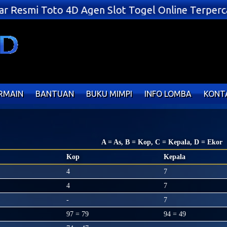
esmi Toto 4D Agen Slot Togel Online Terpercaya 
RMAIN
BANTUAN
BUKU MIMPI
INFO LOMBA
KONT
A = As, B = Kop, C = Kepala, D = Ekor
Kop
Kepala
4
7
4
7
-
7
97 = 79
94 = 49