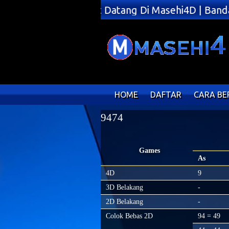
Selamat Datang Di Masehi4D | Bandar R
HOME
DAFTAR
CARA BE
9474
Games
As
4D
9
3D Belakang
-
2D Belakang
-
Colok Bebas 2D
94 = 49